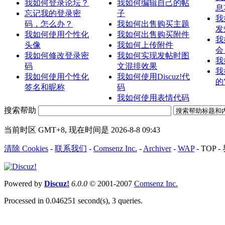
我如何登录论坛？
我如何编辑自己的帖
息
忘记我的登录密
子
我
码，怎么办？
我如何出售购买主题
发
我如何使用个性化
我如何出售购买附件
我
头像
我如何上传附件
会
我如何修改登录密
我如何实现发帖时图
我
码
文混排效果
我
我如何使用个性化
我如何使用Discuz!代
的
签名和昵称
码
我如何使用表情代码
搜索帮助
当前时区 GMT+8, 现在时间是 2026-8-8 09:43
清除 Cookies
-
联系我们
-
Comsenz Inc.
-
Archiver
-
WAP
-
TOP
-
Powered by
Discuz!
6.0.0
© 2001-2007
Comsenz Inc.
Processed in 0.046251 second(s), 3 queries.