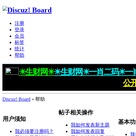
注册
登录
会员
标签
统计
帮助
☀生财网☀
☀生财网☀一肖二码☀一
公
Discuz! Board
» 帮助
帖子相关操作
用户须知
基本功
我如何发表新主题
我必须要注册吗？
我如何发表回复
我