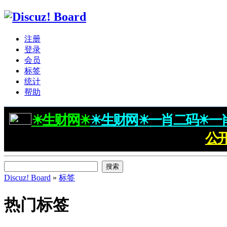
注册
登录
会员
标签
统计
帮助
☀生财网☀
☀生财网☀一肖二码☀一
公
搜索
Discuz! Board
»
标签
热门标签