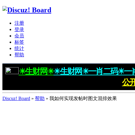
注册
登录
会员
标签
统计
帮助
☀生财网☀
☀生财网☀一肖二码☀一
公
Discuz! Board
»
帮助
» 我如何实现发帖时图文混排效果