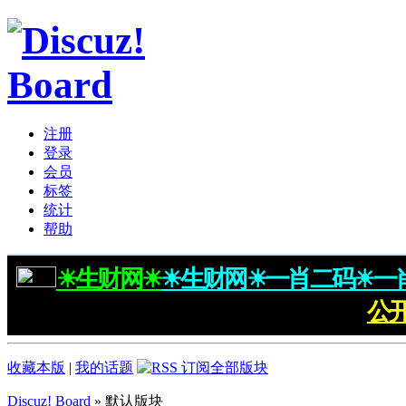
注册
登录
会员
标签
统计
帮助
☀生财网☀
☀生财网☀一肖二码☀一
公
收藏本版
|
我的话题
Discuz! Board
» 默认版块